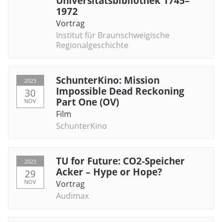
Universitätsbibliothek 1745–
1972
Vortrag
Institut für Braunschweigische
Regionalgeschichte
SchunterKino: Mission
2023
Impossible Dead Reckoning
30
Part One (OV)
NOV
Film
SchunterKino
TU for Future: CO2-Speicher
2023
Acker – Hype or Hope?
29
NOV
Vortrag
Audimax