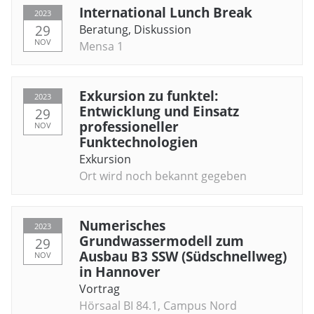
International Lunch Break
2023
29
Beratung
,
Diskussion
NOV
Mensa 1
Exkursion zu funktel:
2023
Entwicklung und Einsatz
29
professioneller
NOV
Funktechnologien
Exkursion
Ort wird noch bekannt gegeben
Numerisches
2023
Grundwassermodell zum
29
Ausbau B3 SSW (Südschnellweg)
NOV
in Hannover
Vortrag
Hörsaal BI 84.1, Campus Nord