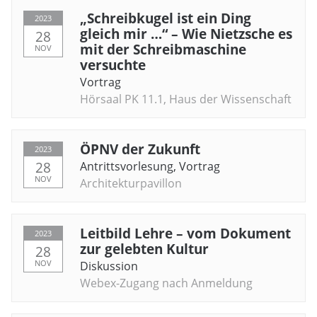
„Schreibkugel ist ein Ding
2023
gleich mir …“ – Wie Nietzsche es
28
mit der Schreibmaschine
NOV
versuchte
Vortrag
Hörsaal PK 11.1, Haus der Wissenschaft
ÖPNV der Zukunft
2023
28
Antrittsvorlesung
,
Vortrag
NOV
Architekturpavillon
Leitbild Lehre – vom Dokument
2023
zur gelebten Kultur
28
NOV
Diskussion
Webex-Zugang nach Anmeldung