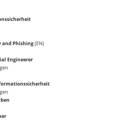
onssicherheit
ty and Phishing
(EN)
cial Engineerer
ngen
formationssicherheit
ngen
aben
mer