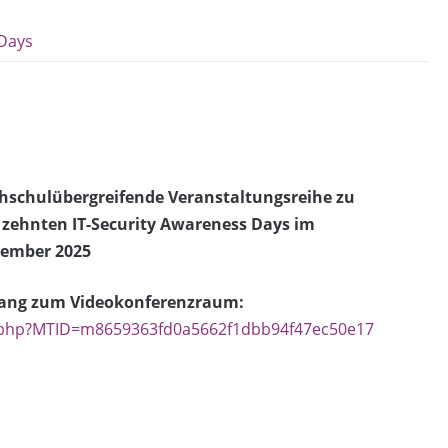
 Days
hschulübergreifende Veranstaltungsreihe zu
 zehnten IT-Security Awareness Days im
ember 2025
ang zum Videokonferenzraum:
/j.php?MTID=m8659363fd0a5662f1dbb94f47ec50e17