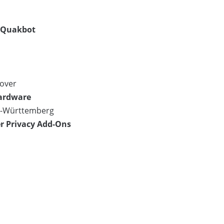
/Quakbot
nover
Hardware
en-Württemberg
er Privacy Add-Ons