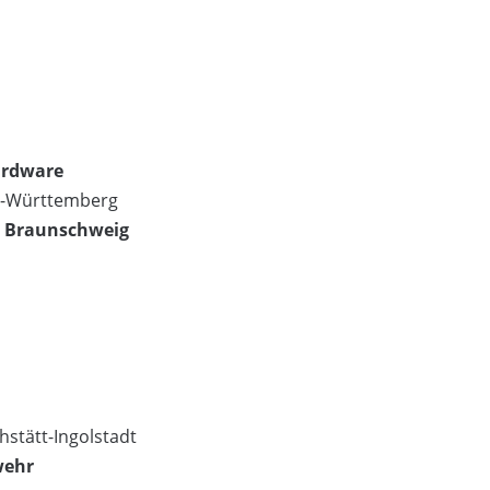
ardware
en-Württemberg
U Braunschweig
hstätt-Ingolstadt
wehr