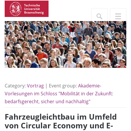
Category:
Vortrag
| Event group:
Akademie-
Vorlesungen im Schloss "Mobilität in der Zukunft:
bedarfsgerecht
,
sicher und nachhaltig"
Fahrzeugleichtbau im Umfeld
von Circular Economy und E-