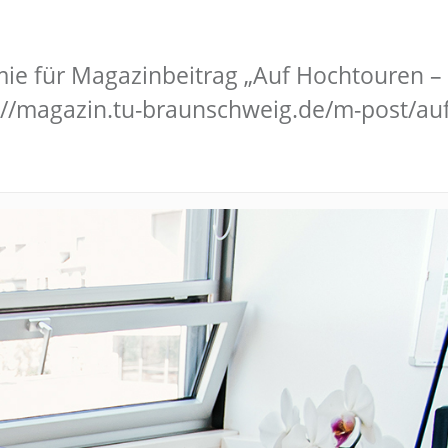
e für Magazinbeitrag „Auf Hochtouren – d
s://magazin.tu-braunschweig.de/m-post/au