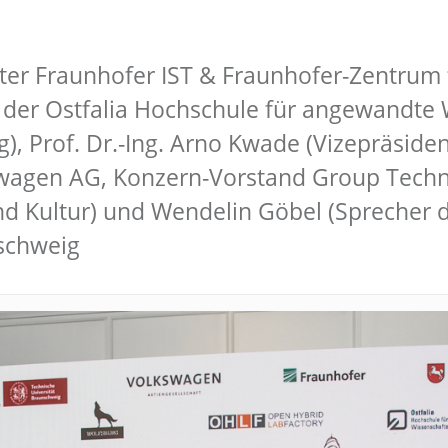
ter Fraunhofer IST & Fraunhofer-Zentrum f
in der Ostfalia Hochschule für angewandt
), Prof. Dr.-Ing. Arno Kwade (Vizepräsiden
wagen AG, Konzern-Vorstand Group Techno
nd Kultur) und Wendelin Göbel (Sprecher 
nschweig