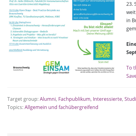
23. 
weit
in 
gem
Ein
Sep
To t
Save
Target group:
Alumni
,
Fachpublikum
,
Interessierte
,
Stud
Topics:
Allgemein und fachübergreifend