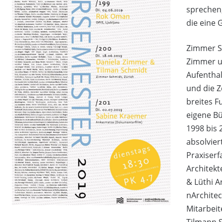
sprechen,
die eine 
Zimmer S
Zimmer u
Aufentha
und die Z
breites F
eigene Bü
1998 bis 
absolvier
Praxiser
Architekt
& Lüthi A
nArchitec
Mitarbeit