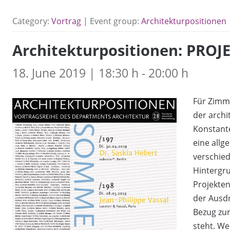
Category:
Vortrag
| Event group:
Architekturpositionen
Architekturpositionen: PRO
18. June 2019 | 18:30 h - 20:00 h
Für Zimme
der archi
Konstante
eine allg
verschie
Hintergru
Projekten
der Ausdr
Bezug zu
steht. We