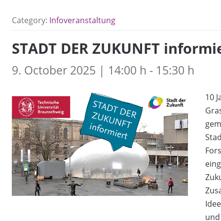
Category:
Infoveranstaltung
STADT DER ZUKUNFT informi
9. October 2025 | 14:00 h - 15:30 h
10 J
Gras
gem
Stad
For
eing
Zuku
Zusa
Ide
und 