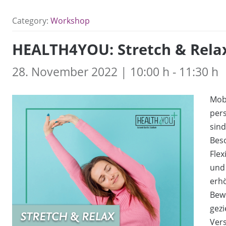
Category:
Workshop
HEALTH4YOU: Stretch & Rela
28. November 2022 | 10:00 h - 11:30 h
Mobi
pers
sind
Beso
Flex
und 
erhö
Bew
gez
Ver