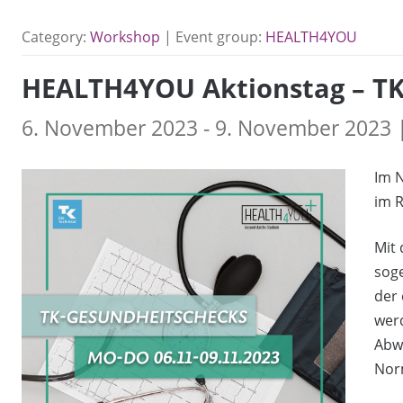
Category:
Workshop
| Event group:
HEALTH4YOU
HEALTH4YOU Aktionstag – TK
6. November 2023 - 9. November 2023 | 
Im N
im 
Mit
soge
der 
werd
Abw
Nor